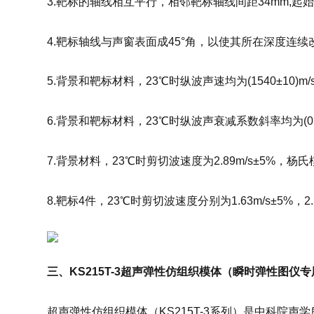
3.靶标的轴线相互平行，相邻靶标轴线间距34mm,起
4.靶标轴线与声窗表面成45°角，以使其所在深度连续
5.背景和靶标材料，23℃时纵波声速均为(1540±10)m/
6.背景和靶标材料，23℃时纵波声衰减系数斜率均为(0.5±0.0
7.背景材料，23℃时剪切波速度为2.89m/s±5%，杨氏模
8.靶标4件，23℃时剪切波速度分别为1.63m/s±5%，2.16
三、KS215T-3超声弹性仿组织模体（瞬时弹性图仪
超声弹性仿组织模体（KS215T-3系列）是中科