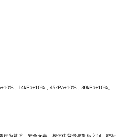
10%，14kPa±10%，45kPa±10%，80kPa±10%。
材料作为基质，安全无毒。模体中背景与靶标之间、靶标