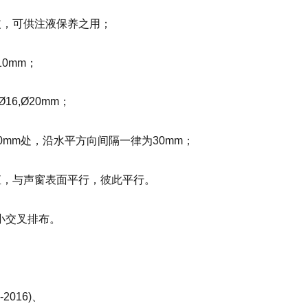
橡皮，可供注液保养之用；
10mm；
16,Ø20mm；
60mm处，沿水平方向间隔一律为30mm；
垂直，与声窗表面平行，彼此平行。
大小交叉排布。
016)、