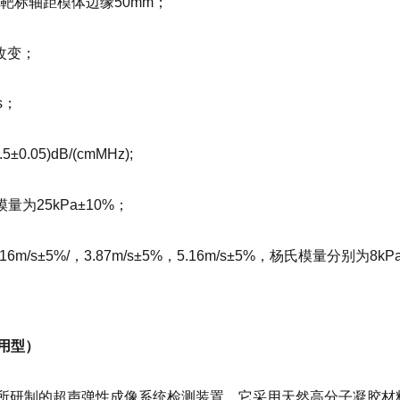
始靶标轴距模体边缘50mm；
改变；
s；
5)dB/(cmMHz);
量为25kPa±10%；
m/s±5%/，3.87m/s±5%，5.16m/s±5%，杨氏模量分别为8kPa±
专用型）
院声学所研制的超声弹性成像系统检测装置，它采用天然高分子凝胶