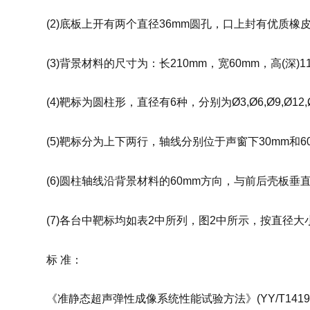
(2)底板上开有两个直径36mm圆孔，口上封有优质
(3)背景材料的尺寸为：长210mm，宽60mm，高(深)1
(4)靶标为圆柱形，直径有6种，分别为Ø3,Ø6,Ø9,Ø12,Ø
(5)靶标分为上下两行，轴线分别位于声窗下30mm和
(6)圆柱轴线沿背景材料的60mm方向，与前后壳板
(7)各台中靶标均如表2中所列，图2中所示，按直径
标 准：
《准静态超声弹性成像系统性能试验方法》(YY/T1419-2