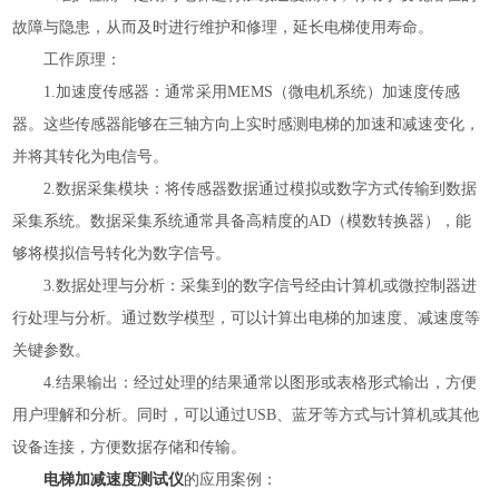
故障与隐患，从而及时进行维护和修理，延长电梯使用寿命。
工作原理：
1.加速度传感器：通常采用MEMS（微电机系统）加速度传感
器。这些传感器能够在三轴方向上实时感测电梯的加速和减速变化，
并将其转化为电信号。
2.数据采集模块：将传感器数据通过模拟或数字方式传输到数据
采集系统。数据采集系统通常具备高精度的AD（模数转换器），能
够将模拟信号转化为数字信号。
3.数据处理与分析：采集到的数字信号经由计算机或微控制器进
行处理与分析。通过数学模型，可以计算出电梯的加速度、减速度等
关键参数。
4.结果输出：经过处理的结果通常以图形或表格形式输出，方便
用户理解和分析。同时，可以通过USB、蓝牙等方式与计算机或其他
设备连接，方便数据存储和传输。
电梯加减速度测试仪
的应用案例：