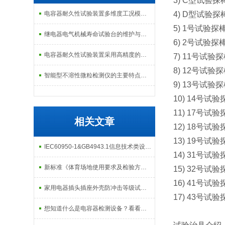
3) C型试验
电容器耐久性试验装置多维度工况模拟子系统分享
4) D型试验
5) 1号试验
继电器电气机械寿命试验台的维护与校准方式
6) 2号试验
电容器耐久性试验装置采用高精度的温度控制系统
7) 11号试验
8) 12号试验
智能型不溶性微粒检测仪的主要特点及基本工作流程介绍
9) 13号试验
10) 14号试
11) 17号试
相关文章
12) 18号试
13) 19号试
IEC60950-1&GB4943.1信息技术类设备检测实验室配置清单
14) 31号试
新标准《体育场地使用要求及检验方法 第6部分：田径场地》批准发布
15) 32号试
16) 41号试验
家用电器插头插座外壳防冲击等级试验——IK摆锤冲击试验装置
17) 43号试验
想知道什么是电容器检测设备？看看这些吧