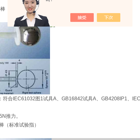
吗？
探棒（试具A探针）
EC61032图1试具A、GB16842试具A、GB4208IP1、IE
检验。
±5N推力。
探棒（标准试验指）