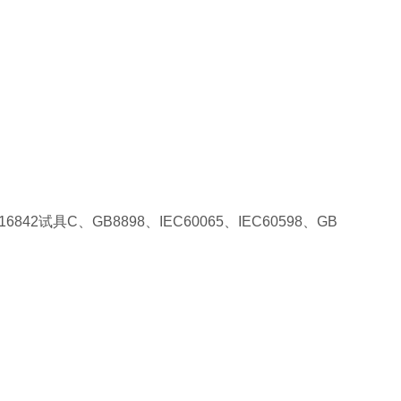
842试具C、GB8898、IEC60065、IEC60598、GB