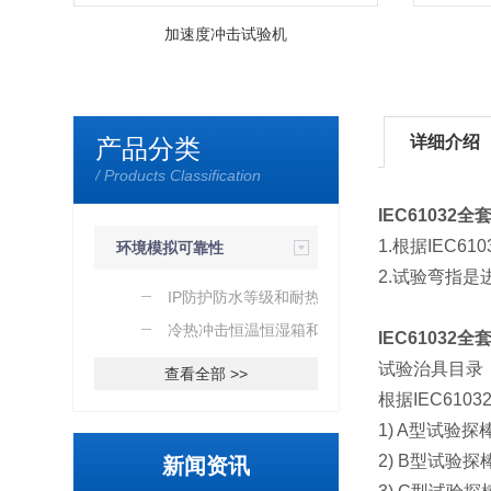
加速度冲击试验机
详细介绍
产品分类
/ Products Classification
IEC61032
1.根据IEC61
环境模拟可靠性
2.试验弯指
检测设备
IP防护防水等级和耐热阻
燃设备
冷热冲击恒温恒湿箱和老
IEC61032
化试验箱
试验治具目录
查看全部 >>
根据IEC61
1) A型试验
2) B型试验
新闻资讯