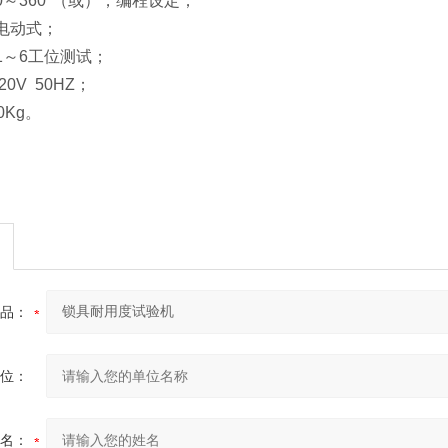
：0～360°（或），编程设定；
：电动式；
：1～6工位测试；
20V 50HZ；
0Kg。
品：
位：
名：