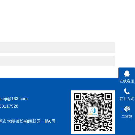
在线客服
gkeji@163.com
联系方式
83117928
二维码
莞市大朗镇松柏朗新园一路6号