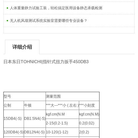
人体重量静力试验工装，轻松搞定医用设备静态承载检测
无人机风墙测试系统实验室需要哪些专业设备？
详细介绍
日本东日TOHNICHI|指针式扭力扳手450DB3
型号
测量范围
公制
牛顿
***大—***小 ( 左右 )
***小刻度
kgf.cm(N.M
kgf.cm(N.M)
15DB4(-S)
DB1.5N4(-S)
2-15(0.2-1.5)
0.2(0.02)
120DB4(-S)
DB12N4(-S)
10-120(1-12)
2(0.2)