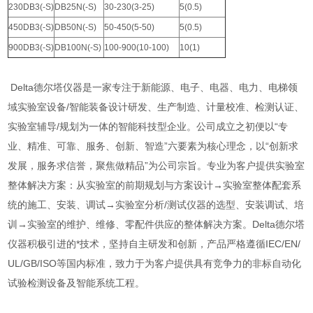
230DB3(-S)
DB25N(-S)
30-230(3-25)
5(0.5)
450DB3(-S)
DB50N(-S)
50-450(5-50)
5(0.5)
900DB3(-S)
DB100N(-S)
100-900(10-100)
10(1)
Delta德尔塔仪器是一家专注于新能源、电子、电器、电力、电梯领
域实验室设备/智能装备设计研发、生产制造、计量校准、检测认证、
实验室辅导/规划为一体的智能科技型企业。公司成立之初便以“专
业、精准、可靠、服务、创新、智造”六要素为核心理念，以“创新求
发展，服务求信誉，聚焦做精品”为公司宗旨。专业为客户提供实验室
整体解决方案：从实验室的前期规划与方案设计→实验室整体配套系
统的施工、安装、调试→实验室分析/测试仪器的选型、安装调试、培
训→实验室的维护、维修、零配件供应的整体解决方案。Delta德尔塔
仪器积极引进的*技术，坚持自主研发和创新，产品严格遵循IEC/EN/
UL/GB/ISO等国内标准，致力于为客户提供具有竞争力的非标自动化
试验检测设备及智能系统工程。