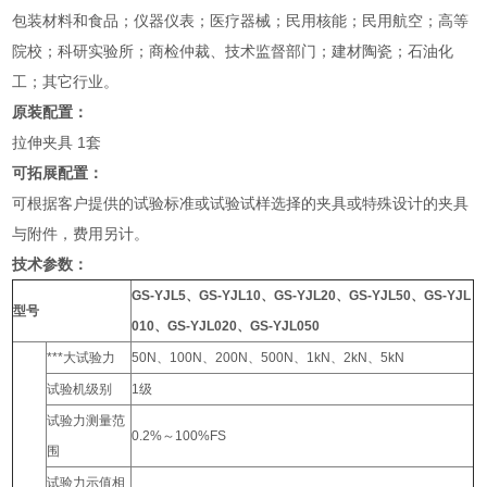
包装材料和食品；仪器仪表；医疗器械；民用核能；民用航空；高等
院校；科研实验所；商检仲裁、技术监督部门；建材陶瓷；石油化
工；其它行业。
原装配置：
拉伸夹具 1套
可拓展配置：
可根据客户提供的试验标准或试验试样选择的夹具或特殊设计的夹具
与附件，费用另计。
技术参数：
GS-YJL5、GS-YJL10、GS-YJL20、GS-YJL50、GS-YJL
型号
010、GS-YJL020、GS-YJL050
***大试验力
50N、100N、200N、500N、1kN、2kN、5kN
试验机级别
1级
试验力测量范
0.2%～100%FS
围
试验力示值相