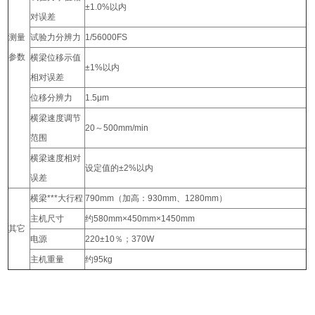
±1.0%以内
对误差
测量
试验力分辨力
1/56000FS
参数
横梁位移示值
±1%以内
相对误差
位移分辨力
1.5μm
横梁速度调节
20～500mm/min
范围
横梁速度相对
设定值的±2%以内
误差
横梁***大行程
790mm（加高：930mm、1280mm）
主机尺寸
约580mm×450mm×1450mm
其它
电源
220±10％；370W
主机重量
约95kg