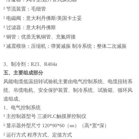
²
节流装置：毛细管
²
电磁阀：意大利丹佛斯/美国卡士妥
²
过滤器：意大利丹佛斯
²
铜管：优质无氧铜管、充氮焊接
²
减震模块：压缩机：弹簧减振 制冷系统：整体二次减振
3
、制冷剂：R23
、R404a
五、主要组成部分
风能电缆低温扭转试验机主要由电气控制系统、电缆扭转系
统、吊缆电机、安全保护装置、制冷系统、试验箱、循环风
道组成。
1、
电气控制系统
²
主控制器型号 三凌PLC触摸屏控制仪
²
显示器外型尺寸 120*90*60（㎜）（高*
宽*
深）
²
运行方式 程序方式、定值方式