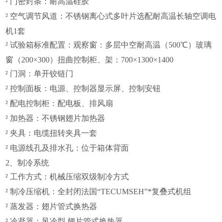
²
门密封条：耐高温硅胶
²
空气调节风道：不锈钢离心式多叶片选配耐高温长轴空调电
机1套
²
试验箱标准配置：观察窗：多层中空耐高温（500℃）玻璃
窗（200×300
）扭曲控制柜、架：700×1300×1400
²
门洞：单开铰链门
²
控制面板：电源、控制器显示屏、控制安钮
²
配电控制柜：配电板、排风扇
²
加热器：不锈钢翅片加热器
²
夹具：电缆扭转夹具一套
²
电源线孔及排水孔：位于箱体背面
2
、制冷系统
²
工作方式：机械压缩双级制冷方式
²
制冷压缩机：全封闭法国“TECUMSEH”*复叠式机组
²
蒸发器：翅片管式换热器
²
冷凝器：风冷型,翅片管式换热器