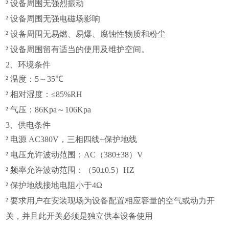
²
设备周围无强烈振动
²
设备周围无强电磁场影响
²
设备周围无易燃、易爆、腐蚀性物质和粉尘
²
设备周围留有适当的使用及维护空间。
2、
环境条件
²
温度：5～35
℃
²
相对湿度：≤85%RH
²
气压：86Kpa～106Kpa
3、
供电条件
²
电源 AC380V，三相四线+
保护地线
²
电压允许波动范围：AC（380±38
）V
²
频率允许波动范围：（50±0.5）HZ
²
保护地线接地电阻小于4Ω
²
要求用户在安装现场为设备配置相应容量的空气或动力开
关，并且此开关必须是独立供本设备使用