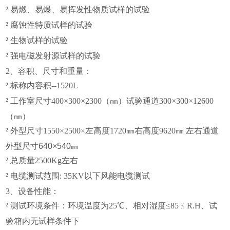
²
易燃、易爆、易挥发性物质试样的试验
²
腐蚀性特质试样的试验
²
生物试样的试验
²
强电磁发射源试样的试验
2
、容积、尺寸和重量：
²
标称内容积--1520L
²
工作室尺寸400×300×2300（㎜）试验通道300×300×12600
（㎜）
²
外型尺寸1550×2500×左高度1720
㎜右高度9620
㎜ 左右通道
外型尺寸640×540
㎜
²
总质量2500Kg左右
²
电缆测试范围: 35KV以下风能电缆测试
3
、设备性能：
²
测试环境条件：环境温度为25℃、相对湿度≤85
﹪R.H
、试
验箱内无试样条件下