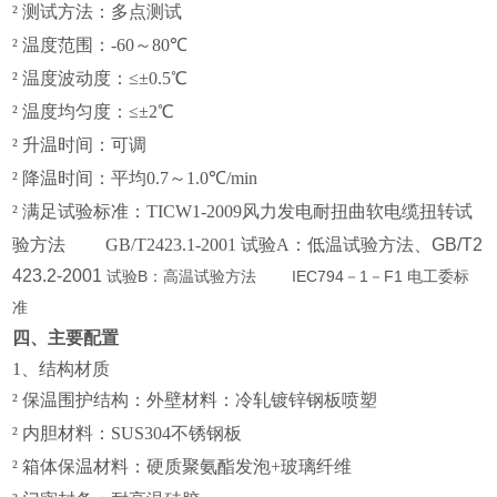
²
测试方法：多点测试
²
温度范围：-60～80
℃
²
温度波动度：≤±0.5℃
²
温度均匀度：≤±2℃
²
升温时间：可调
²
降温时间：平均0.7～1.0
℃/min
²
满足试验标准：TICW1-2009风力发电耐扭曲软电缆扭转试
验方法 GB/T2423.1-2001
试验A
：低温试验方法、GB/T2
423.2-2001
试验B：高温试验方法 IEC794－1－F1 电工委标
准
四、主要配置
1
、结构材质
²
保温围护结构：外壁材料：冷轧镀锌钢板喷塑
²
内胆材料：SUS304不锈钢板
²
箱体保温材料：硬质聚氨酯发泡+玻璃纤维