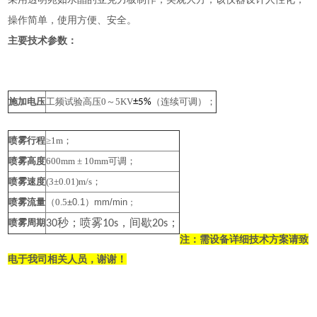
操作简单，使用方便、安全。
主要技术参数：
施加电压
工频试验高压0
～5KV
（连续可调）；
±5%
喷雾行程
≥1m
；
喷雾高度
600mm
± 10mm
可调；
喷雾速度
(3
±0.01)m/s
；
喷雾流量
（0.5
±0.1）mm/min
；
秒；
喷雾
，间歇
；
喷雾周期
30
10s
20s
注：需设备详细技术方案请致
电于我司相关人员，谢谢！