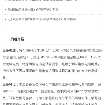
电梯限速器测试仪的现场操作培训及限速器常见故障分析
密封测试仪根据检测方式不同可分为两类
无人机多自由度阵风模拟抗风试验装置的设计与性能验证
详细介绍
设备概述：
符合国标GB/T 3048.7—2008《电线电缆机械物理性能试验
方法 耐电痕试验》，满足GB14049-2008检测额定电压10kV、35kV架
空绝缘电缆、绝缘耐漏电痕迹试验要求，是用于测试电线电缆耐受在
污秽条件下因表面漏电引起电痕迹而造成损坏的能力的专业仪器设
备。
设备特点：
本装置是我公司联合广州威凯线缆检测中心共同研制，采
用PC+PLC智能控制技术，自动测量、控制喷雾周期和***大喷雾次
数，试验数据可存储、打印；喷雾控制部分采用不锈钢箱体，喷雾池
采用透明宛如水晶的亚克力板制作，美观大方，该仪器设计人性化，