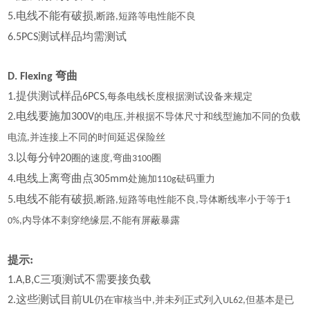
电线不能有破损
5.
,
断路
短路等电性能不良
,
测试样品均需测试
6.5PCS
弯曲
D. Flexing
提供测试样品
1.
6PCS,
每条电线长度根据测试设备来规定
电线要施加
2.
300V
的电压
并根据不导体尺寸和线型施加不同的负载
,
电流
并连接上不同的时间延迟保险丝
,
以每分钟
3.
20
圈的速度
弯曲
圈
,
3100
电线上离弯曲点
4.
305mm
处施加
砝码重力
110g
电线不能有破损
5.
,
断路
短路等电性能不良
导体断线率小于等于
,
,
1
内导体不刺穿绝缘层
不能有屏蔽暴露
0%,
,
提示:
三项测试不需要接负载
1.A,B,C
这些测试目前
2.
UL
仍在审核当中
并未列正式列入
但基本是已
,
UL62,