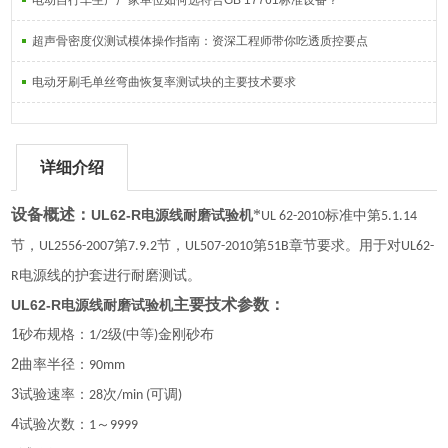
电动自行车生产厂家单位如何选符合GB 17761标准设备？
超声骨密度仪测试模体操作指南：资深工程师带你吃透质控要点
电动牙刷毛单丝弯曲恢复率测试块的主要技术要求
详细介绍
设备概述：
*
UL62-R电源线耐磨试验机
标准中第
UL 62-2010
5.1.14
节，
第
节，
第
章节要求。用于对
UL2556-2007
7.9.2
UL507-2010
51B
UL62-
电源线的护套进行耐磨测试。
R
主要技术参数：
UL62-R电源线耐磨试验机
1
砂布规格：
级
中等
金刚砂布
1/2
(
)
2
曲率半径：
90mm
3
试验速率：
次
可调
28
/min (
)
4
试验次数：
～
1
9999