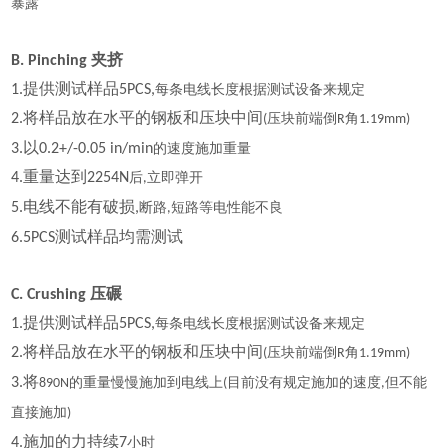
暴露
夹挤
B. Pinching
提供测试样品
1.
5PCS,
每条电线长度根据测试设备来规定
将样品放在水平的钢板和压块中间
2.
压块前端倒
角
(
R
1.19mm)
以
3.
0.2+/-0.05 in/min
的速度施加重量
重量达到
4.
2254N
后
立即弹开
,
电线不能有破损
5.
,
断路
短路等电性能不良
,
测试样品均需测试
6.5PCS
压碾
C. Crushing
提供测试样品
1.
5PCS,
每条电线长度根据测试设备来规定
将样品放在水平的钢板和压块中间
2.
压块前端倒
角
(
R
1.19mm)
将
3.
的重量慢慢施加到电线上
目前没有规定施加的速度
但不能
890N
(
,
直接施加
)
施加的力持续
4.
7
小时