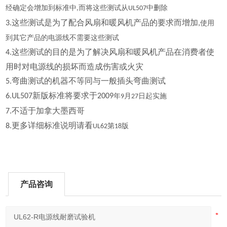
经确定会增加到标准中
而将这些测试从
中删除
,
UL507
这些测试是为了配合风扇和暖风机产品的要求而增加
3.
,
使用
到其它产品的电源线不需要这些测试
这些测试的目的是为了解决风扇和暖风机产品在消费者使
4.
用时对电源线的损坏而造成伤害或火灾
弯曲测试的机器不等同与一般插头弯曲测试
5.
新版标准将要求于
6.UL507
2009
年
月
日起实施
9
27
不适于加拿大墨西哥
7.
更多详细标准说明请看
8.
第
版
UL62
18
产品咨询