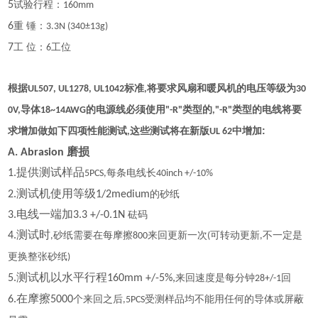
5
试验行程：
160mm
6
重
锤：
3.3N (340±13g)
7
工
位：
工位
6
根据
标准
将要求风扇和暖风机的电压等级为
UL507, UL1278, UL1042
,
30
导体
的电源线必须使用
类型的
类型的电线将要
0V,
18~14AWG
"-R"
,"-R"
:
求增加做如下四项性能测试
这些测试将在新版
中增加
,
UL 62
磨损
A. Abrasion
提供测试样品
1.
每条电线长
5PCS,
40inch +/-10%
测试机使用等级
2.
1/2medium
的砂纸
电线一端加
3.
3.3 +/-0.1N
砝码
测试时
4.
砂纸需要在每摩擦
来回更新一次
可转动更新
不一定是
,
800
(
,
更换整张砂纸
)
测试机以水平行程
5.
160mm +/-5%,
来回速度是每分钟
回
28+/-1
在摩擦
6.
5000
个来回之后
受测样品均不能用任何的导体或屏蔽
,5PCS