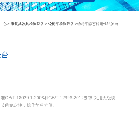
中心
>
康复类器具检测设备
>
轮椅车检测设备
>輪椅车静态稳定性试验台
验台
 18029.1-2008和GB/T 12996-2012要求,采用无极调
调节的稳定性，操作简单方便。