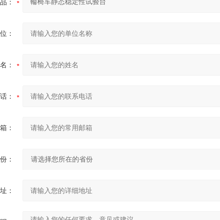
品：
位：
名：
话：
箱：
份：
址：