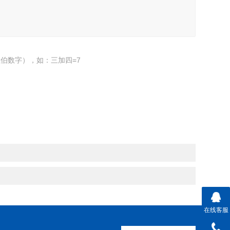
伯数字），如：三加四=7
在线客服