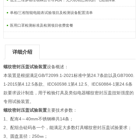
低空三维多物理场耦合引导风洞：无人机动态测试的“气流指挥家”
单相/三相智能电能表试验项目及检测设备配置清单
医用口罩检测标准及检测项目收费套餐
详细介绍
螺纹密封压盖试验装置
设备概述：
本装置是根据满足GB/T2099.1-2021标准中第24.7条款以及GB7000.
1-2015第4.12.5条款、IEC60598.1第4.12.5、IEC60884-1第24.6条
款要求设计制造，用于检验灯具及类似电器螺纹密封压盖扭矩强度的
专用试验装置。
螺纹密封压盖试验装置
主要技术参数：
1、配有4～40mm不锈钢棒共14条；
2、配组合砝码各一个，能满足大多数灯具螺纹密封压盖试验要求；
3、圆盘直径：250㎜；