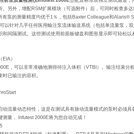
注射泵质量检测仪Infutest 2000E
型配置标准双独立测试通道，
。另外，增配RSM扩展模块（可选附件）后，可同时检查多达四个单
于所有泵的测量精度均优于1％，包括Baxter Colleague和Alaris® Si
t 2000E可以针对几乎任何医用輸注泵流体输送系统（包括单流量
积和间隔测试。这些测试使用前面板键盘和图形显示即可轻松以
EIA）
est 2000E，可以非常准确地测得待注入体积（VTBI）。输注结
束时已输注的容积。
oStart
启动流量动态特性，这是在测试具有脉动流量模式的泵时必须具
量， Infutest 2000E将为您自动完成！
5