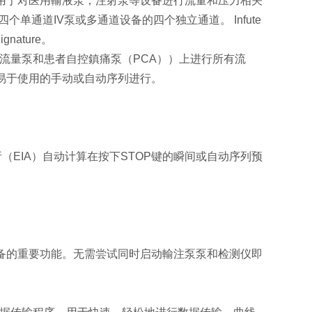
用于对医用輸液泵，注射泵等设备进行流量和压力相关
通道IV泵或多通道设备的四个独立通道。 Infute
gnature。
泵，双流量泵和患者自控鎮痛泵（PCA））上进行所有流
易于使用的手动或自动序列进行。
束分析（EIA）自动计算在按下STOP键的瞬间或自动序列预
备的重要功能。无需尝试同时启动
輸
注泵泵和检测仪即