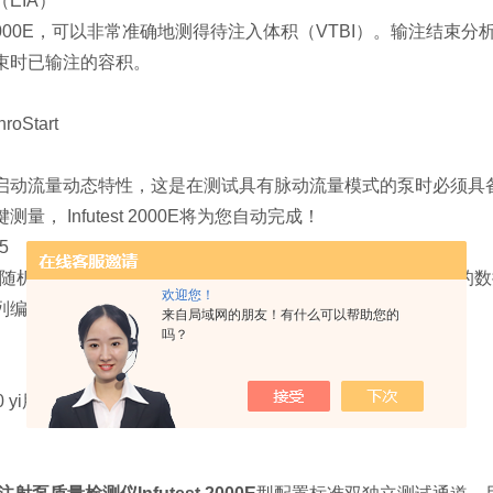
EIA）
est 2000E，可以非常准确地测得待注入体积（VTBI）。输注结
束时已输注的容积。
oStart
启动流量动态特性，这是在测试具有脉动流量模式的泵时必须具
量， Infutest 2000E将为您自动完成！
5
 2000E随机提供DTP-5软件（标准配置），DTP-5是基于Win
欢迎您！
列编辑以及测试结果管理和打印。
来自局域网的朋友！有什么可以帮助您的
吗？
2010 yi用注射泵和輸液泵校准规范