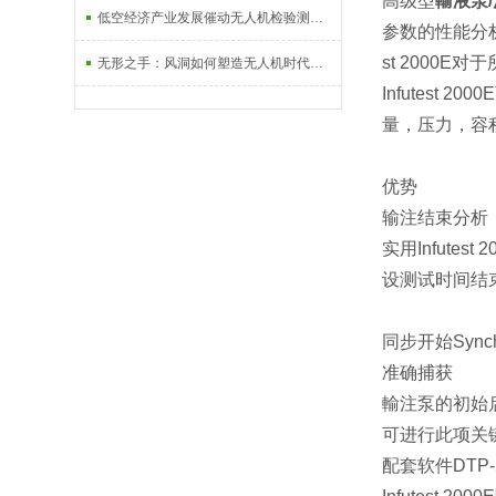
高级型
輸液泵/
低空经济产业发展催动无人机检验测试需求大爆发
参数的性能分析
st 2000E对
无形之手：风洞如何塑造无人机时代的天空
Infutes
量，压力，容
优势
输注结束分析（
实用Infut
设测试时间结
同步开始Synchr
准确捕获
輸
注泵的初始
可进行此项关键测
配套软件DTP-