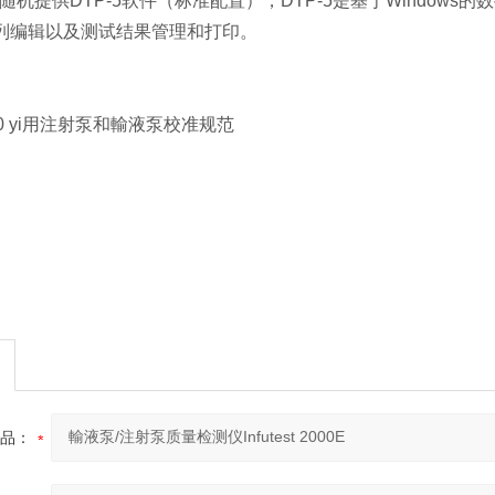
 2000E随机提供DTP-5软件（标准配置），DTP-5是基于Win
列编辑以及测试结果管理和打印。
2010 yi用注射泵和輸液泵校准规范
品：