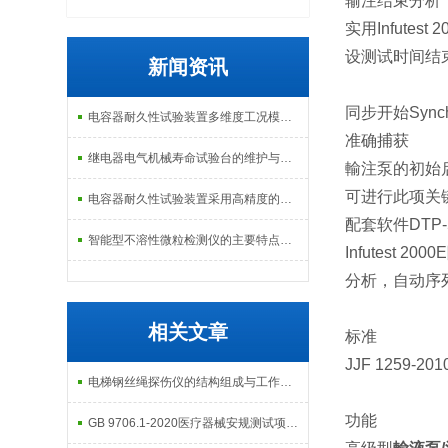
输注结束分析（
实用Infut
设测试时间结
新闻资讯
同步开始Synchr
电容器耐久性试验装置多维度工况模拟子系统分享
准确捕获
继电器电气机械寿命试验台的维护与校准方式
輸
注泵的初始
可进行此项关键测
电容器耐久性试验装置采用高精度的温度控制系统
配套软件DTP-
智能型不溶性微粒检测仪的主要特点及基本工作流程介绍
Infutest
分析，自动序
相关文章
标准
JJF 1259-
电梯钢丝绳探伤仪的结构组成与工作原理
功能
GB 9706.1-2020医疗器械安规测试项目有哪些？