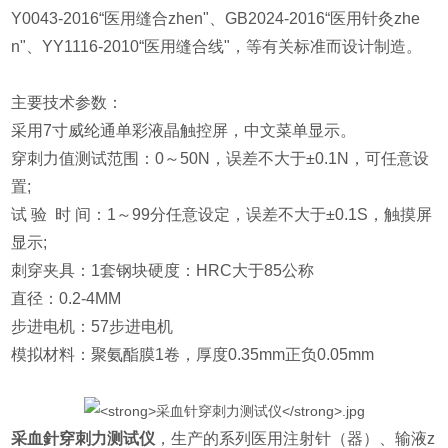
Y0043-2016“医用缝合zhen"、GB2024-2016“医用针灸zhe
n"、YY1116-2010“医用缝合线"，等有关标准而设计制造。
主要技术参数：
采用7寸威纶通单彩液晶触控屏，中文菜单显示。
穿刺力值测试范围：0～50N，误差不大于±0.1N，可任意设
置;
试 验 时 间：1～99分任意设定，误差不大于±0.1S，触摸屏
显示;
刺穿夹具：1套钢块硬度：HRC大于85公称
直径：0.2-4MM
步进电机：57步进电机
模拟材料：聚氨酯膜1卷，厚度0.35mm正负0.05mm
采血針穿刺力测试仪
，生产的系列医用注射针（器）、输液z