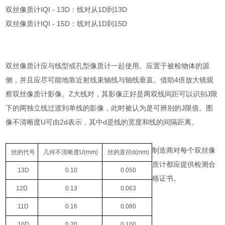
双丝像质计IQI - 13D：线对从1D到13D
双丝像质计IQI - 15D：线对从1D到15D
双丝像质计应与线型或孔型像质计一起使用。应置于被检物体的源
侧，并且应尽可能地靠近射线束轴线与轴线垂直。借助4倍放大镜观
察双丝像质计影像。Z大线对，其影像正好是两双线间距可以识别J限
下的两独立线过渡到单线的影像，此时被认为是可辨别的J限值。图
像不清晰度U可由2d表示，其中d是线的宽度和线的间隔距离。
制造商对每个双丝像
丝的代号
几何不清晰度U(mm)
丝的直径d(mm)
质计都应提供检测合
13D
0.10
0.050
格证书。
12D
0.13
0.063
11D
0.16
0.080
10D
0.20
0.100