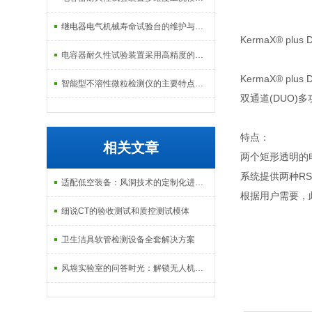
继电器电气机械寿命试验台的维护与校准方式
KermaX® plu
电容器耐久性试验装置采用高精度的温度控制系统
KermaX® plus
智能型不溶性微粒检测仪的主要特点及基本工作流程介绍
双通道(DUO
特点：
相关文章
两个矩形透明的电
系统提供两种RS 
适配低空装备：风洞技术的定制化进化之路
根据用户需要，此
细说CT的验收测试和质控测试模体
卫生洁具软管检测设备全套解决方案
风墙实验室的问答时光：解锁无人机抗风测试的核心密码