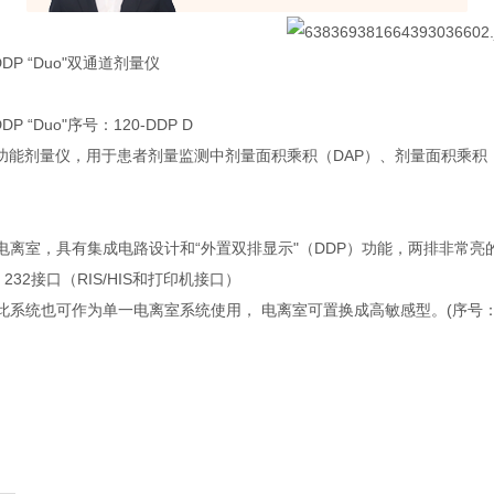
s DDP “Duo"双通道剂量仪
 DDP “Duo"序号：120-DDP D
)多功能剂量仪，用于患者剂量监测中剂量面积乘积（DAP）、剂量面积乘积
离室，具有集成电路设计和“外置双排显示"（DDP）功能，两排非常亮的L
232接口（RIS/HIS和打印机接口）
系统也可作为单一电离室系统使用， 电离室可置换成高敏感型。(序号：120