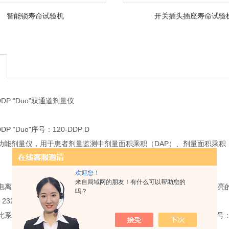
智能锁寿命试验机
开关插头插座寿命试验
s DDP “Duo"双通道剂量仪
 DDP “Duo"序号：120-DDP D
)多功能剂量仪，用于患者剂量监测中剂量面积乘积（DAP）、剂量面积乘积
欢迎您！
来自局域网的朋友！有什么可以帮助您的
离室，具有集成电路设计和“外置双排显示"（DDP）功能，两排非常亮的L
吗？
232接口（RIS/HIS和打印机接口）
系统也可作为单一电离室系统使用， 电离室可置换成高敏感型。(序号：120