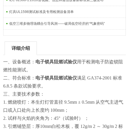
IEC 62368-1:2018音视频、信息和通信设备新标准第三版发布
灯具UL1598测试标准及专用检测设备清单
低空三维多物理场耦合引导风洞——破局低空经济的“气象密码”
详细介绍
一、设备概述：
电子锁具
阻燃试验仪
用于检测电子防盗锁阻
燃性能测试。
二、符合标准：
电子锁具
阻燃试验仪
满足 GA374-2001 标准
6.8.5 条款试验要求。
三、主要技术参数：
1.
燃烧喷灯：本生灯灯管直径 9.5mm ± 0.5mm 从空气主进气
口或入口处向上长度约 100mm；
2.
试样与火焰的夹角为：45°（试验时） ；
3.
引燃铺垫层：厚10mm白松木板，覆 12g/m 2 ～ 30g/m 2 标