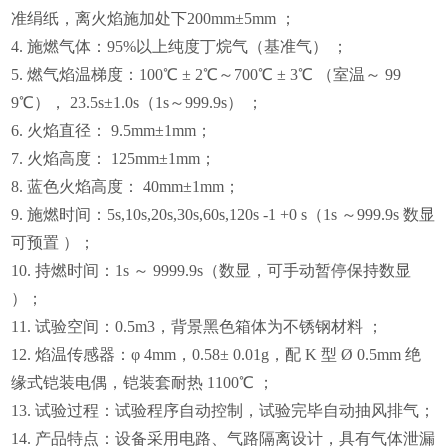
准绢纸，离火焰施加处下200mm±5mm ；
4.
施燃气体：95%以上纯度丁烷气（基准气） ；
5.
燃气焰温梯度：100℃ ± 2℃～700℃ ± 3℃ （室温～ 99
9℃）， 23.5s±1.0s（1s～999.9s） ；
6.
火焰直径： 9.5mm±1mm；
7.
火焰高度： 125mm±1mm；
8.
蓝色火焰高度： 40mm±1mm；
9.
施燃时间：5s,10s,20s,30s,60s,120s -1 +0 s（1s ～999.9s 数显
可预置 ）；
10.
持燃时间：1s ～ 9999.9s（数显，可手动暂停保持数显
）；
11.
试验空间：0.5m3，背景黑色箱体为不锈钢材料 ；
12.
焰温传感器：φ 4mm，0.58± 0.01g，配 K 型 Ø 0.5mm 绝
缘式铠装电偶，铠装套耐热 1100℃ ；
13.
试验过程：试验程序自动控制，试验完毕自动抽风排气；
14.
产品特点：设备采用电路、气路隔离设计，具有气体泄漏