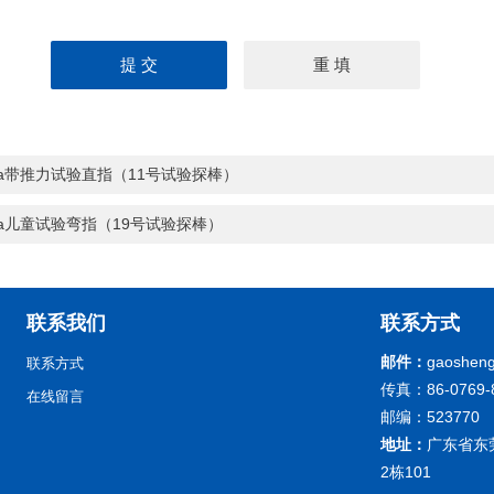
lta带推力试验直指（11号试验探棒）
lta儿童试验弯指（19号试验探棒）
联系我们
联系方式
邮件：
gaoshen
联系方式
传真：86-0769-
在线留言
邮编：523770
地址：
广东省东
2栋101