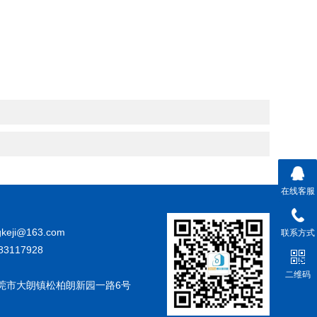
在线客服
gkeji@163.com
联系方式
83117928
二维码
莞市大朗镇松柏朗新园一路6号