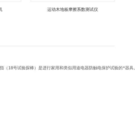
机
运动木地板摩擦系数测试仪
、儿童试验弯指（18号试验探棒）是进行家用和类似用途电器防触电保护试验的*器具