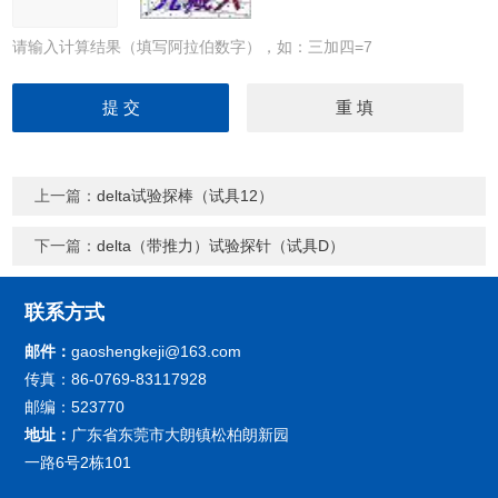
请输入计算结果（填写阿拉伯数字），如：三加四=7
上一篇：
delta试验探棒（试具12）
下一篇：
delta（带推力）试验探针（试具D）
联系方式
邮件：
gaoshengkeji@163.com
传真：86-0769-83117928
邮编：523770
地址：
广东省东莞市大朗镇松柏朗新园
一路6号2栋101