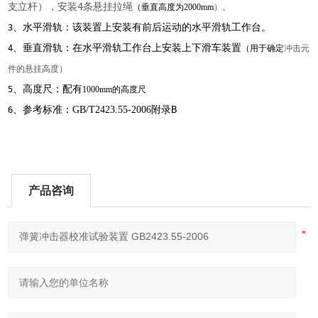
支立杆），安装4条悬挂拉绳
（垂直高度为
2000mm
）。
、水平
水平滑轨工作台。
滑轨：该装置上安装有前后运动的
3
、垂直滑轨：在水平
滑轨工作台上安装上下滑车装置
4
（用于确定
冲击元
件的悬挂高度）
、高度尺：配有
5
1000mm
的高度尺
、参考标准：
附录B
GB/T2423.55-2006
6
产品咨询