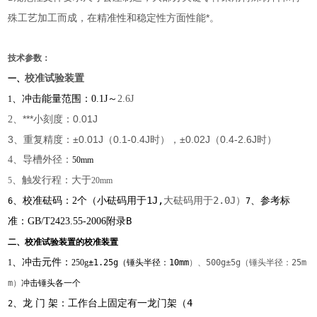
殊工艺加工而成，在精准性和稳定性方面性能*。
技术参数：
校准试验装置
一、
～
、冲击能量范围：0.1J
2.6J
1
、***小刻度：0.01J
2
3、重复精度：±0.01J（0.1-0.4J时），±0.02J（0.4-2.6J时）
4
、导槽外径：
50mm
、触发行程：大于
5
20mm
、校准砝码：
个（小砝码用于1J,
大砝码用于2.0J）
、参考标
2
6
7
准：
附录B
GB/T2423.55-2006
二、校准试验装置的校准装置
、冲击元件：
1
250g
±
1.25g
（锤头半径：
10mm
）、
500g
±
5g
（锤头半径：
25m
m
）
冲击锤头各一个
、
：工作台上固定有一龙门架（4
龙 门 架
2