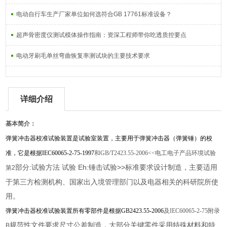
电动自行车生产厂家单位如何选符合GB 17761标准设备？
超声骨密度仪测试模体操作指南：资深工程师带你吃透质控要点
电动牙刷毛单丝弯曲恢复率测试块的主要技术要求
详细介绍
基本简介：
弹簧冲击器校准试验装置是试验室装置，主要用于弹簧冲击器（弹簧锤）的校
准，它是根据IEC60065-2-75-1997
和GB/T2423.55-2006<<
电工电子产品环境试验
部分:试验方法 试验 Eh:锤击试验>>标准要求设计制造，主要适用
第2
于第三方检测机构、国家出入境管理部门以及电器相关的科研院所使
用。
弹簧冲击器校准试验装置所有零部件是根据GB2423.55-2006
及IEC60065-2-75
附录
规范性文件要求尺寸公差制造，大部分关键零件采用特殊材料和特
B