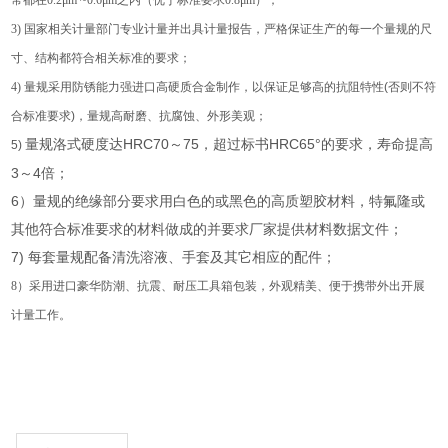
常都在0.2μm ~0.6μm之内（优于标准要求0.8μm）；
3)
国家相关计量部门专业计量并出具计量报告，严格保证生产的每一个量规的尺
寸、结构都符合相关标准的要求；
4)
量规采用防锈能力强进口高硬质合金制作，以保证足够高的抗阻特性(否则不符
合标准要求)，量规高耐磨、抗腐蚀、外形美观；
量规洛式硬度达HRC70～75，超过标书HRC65°的要求，寿命提高
5)
3～4倍；
6）量规的绝缘部分要求用白色的或黑色的高质塑胶材料，特氟隆或
其他符合标准要求的材料做成的并要求厂家提供材料数据文件；
7) 每套量规配备清洗溶液、手套及其它相应的配件；
8
）采用进口豪华防潮、抗震、耐压工具箱包装，外观精美、便于携带外出开展
计量工作。