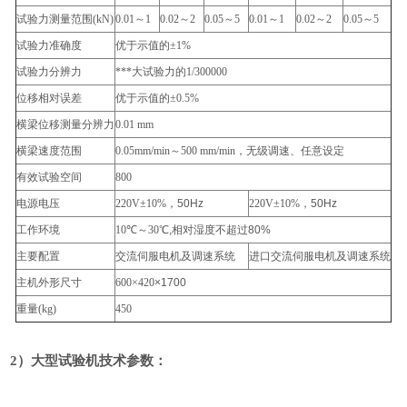
试验力测量范围(kN)
0.01
～1
0.02
～2
0.05
～5
0.01
～1
0.02
～2
0.05
～5
试验力准确度
优于示值的±1%
试验力分辨力
***大试验力的1/300000
位移相对误差
优于示值的±0.5%
横梁位移测量分辨力
0.01 mm
横梁速度范围
0.05mm/min
～500 mm/min
，无级调速、任意设定
有效试验空间
800
电源电压
220V
±10%
，50Hz
220V
±10%
，50Hz
工作环境
10
℃～30
℃,
相对湿度不超过80%
主要配置
交流伺服电机及调速系统
进口交流伺服电机及调速系统
主机外形尺寸
600
×420
×1700
重量(kg)
450
2
）大型试验机技术参数：