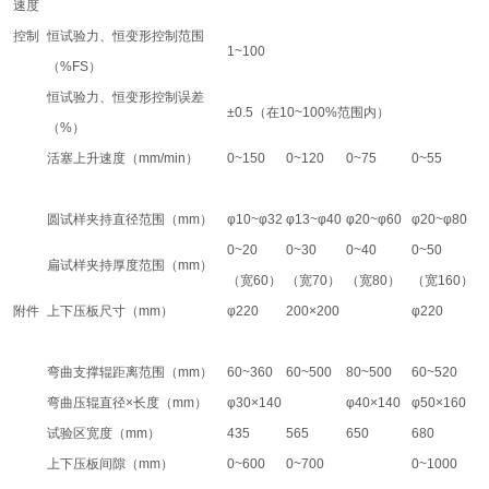
速度
控制
恒试验力、恒变形控制范围
1~100
（%FS）
恒试验力、恒变形控制误差
±0.5（在10~100%范围内）
（%）
活塞上升速度（mm/min）
0~150
0~120
0~75
0~55
圆试样夹持直径范围（mm）
φ10~φ32
φ13~φ40
φ20~φ60
φ20~φ80
0~20
0~30
0~40
0~50
扁试样夹持厚度范围（mm）
（宽60）
（宽70）
（宽80）
（宽160）
附件
上下压板尺寸（mm）
φ220
200×200
φ220
弯曲支撑辊距离范围（mm）
60~360
60~500
80~500
60~520
弯曲压辊直径×长度（mm）
φ30×140
φ40×140
φ50×160
试验区宽度（mm）
435
565
650
680
上下压板间隙（mm）
0~600
0~700
0~1000