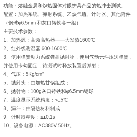
功能：熔融金属和炽热固体对眼护具产品的热冲击测试。
配置：加热系统、弹射系统、乙炔气瓶、计时器、其他附件
（钢球φ6.5mm 和灰口铸铁各一组）
主要技术参数：
1、加热源：高频高热器——大发热1600℃
2、红外线测温器:600-1600℃
3、使用弹簧动力系统弹射抛射物，使用气动元件压送弹簧，
并使用卡勾固定，待测试时释放装置后弹射；
4、气压：5Kg/cm²
5、抛射头：由加热甘锅组成；
6、抛射物：100g灰口铸铁和φ6.5mm钢球；
7、温度显示系统精度：<±5℃
8、漏斗：由隔热材料制成
9、计时器精度：≤±0.1s
10、设备电源：AC380V 50Hz。