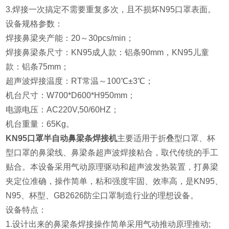
3.焊接一次搞定不需要重复多次，且不损坏N95口罩表面。
设备规格参数：
焊接鼻梁夹产能：20～30pcs/min；
焊接鼻梁条尺寸：KN95成人款：铝条90mm，KN95儿童
款：铝条75mm；
超声波焊接温度：RT常温～100℃±3℃；
机台尺寸：W700*D600*H950mm；
电源电压：AC220V,50/60HZ；
机台重量：65Kg。
KN95口罩半自动鼻梁条焊接机
主要适用于折叠型口罩、杯
型口罩的鼻梁线、鼻梁条超声波焊接粘合，取代传统的手工
贴合。本设备采用气动原理驱动和超声波发热装置，打鼻梁
夹定位准确，操作简单，粘和强度牢固、效率高，是KN95、
N95、杯型、GB2626防尘口罩制造行业的理想设备。
设备特点：
1.设计出来的鼻梁条焊接操作简单采用气动推动原理推动;