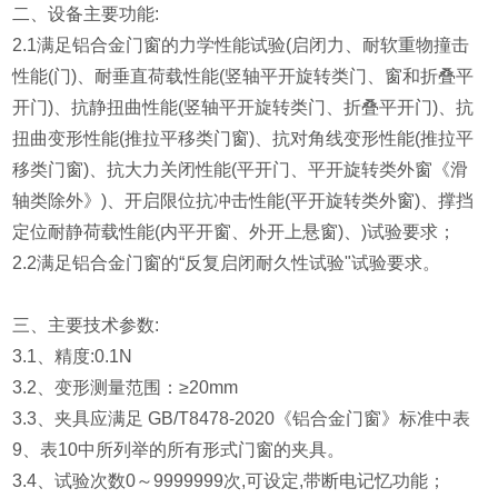
二、设备主要功能:
2.1满足铝合金门窗的力学性能试验(启闭力、耐软重物撞击
性能(门)、耐垂直荷载性能(竖轴平开旋转类门、窗和折叠平
开门)、抗静扭曲性能(竖轴平开旋转类门、折叠平开门)、抗
扭曲变形性能(推拉平移类门窗)、抗对角线变形性能(推拉平
移类门窗)、抗大力关闭性能(平开门、平开旋转类外窗《滑
轴类除外》)、开启限位抗冲击性能(平开旋转类外窗)、撑挡
定位耐静荷载性能(内平开窗、外开上悬窗)、)试验要求；
2.2满足铝合金门窗的“反复启闭耐久性试验"试验要求。
三、主要技术参数:
3.1、精度:0.1N
3.2、变形测量范围：≥20mm
3.3、夹具应满足 GB/T8478-2020《铝合金门窗》标准中表
9、表10中所列举的所有形式门窗的夹具。
3.4、试验次数0～9999999次,可设定,带断电记忆功能；