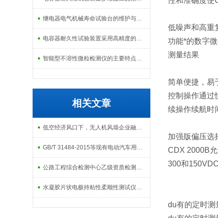
性和准确度使C
继电器电气机械寿命试验台的维护与校准方式
低噪声和高重
电容器耐久性试验装置采用高精度的温度控制系统
功能*的数字
测量结果
智能型不溶性微粒检测仪的主要特点及基本工作流程介绍
简单便捷，易
控制操作通过
相关文章
续操作续航时
低空经济风口下，无人机风墙企业融入国家发展大局的四大路径
加强版偏压选
GB/T 31484-2015等现有电动汽车用动力电池国家标准解读
CDX 2000
300和150
公路工程综合检测中心乙级资质检测仪器配置清单
水凝胶片状电极持粘性柔顺性测试仪操作指南
du有的定时测