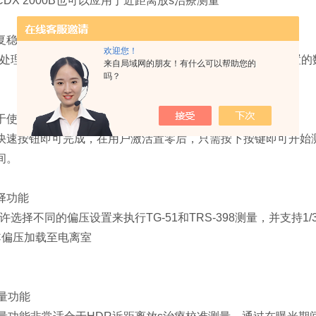
DX 2000B也可以应用于近距离放s治療测量
复稳定性
欢迎您！
微处理器可以提供0.1%的重复性和低于5fA的极低漏电流。内
来自局域网的朋友！有什么可以帮助您的
吗？
于使用
快速按钮即可完成，在用户激活置零后，只需按下按键即可开始测量
间。
择功能
B允许选择不同的偏压设置来执行TG-51和TRS-398测量，并支持1
VDC偏压加载至电离室
量功能