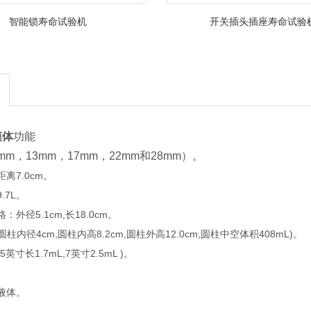
智能锁寿命试验机
开关插头插座寿命试验
模体
功能
m，13mm，17mm，22mm和28mm）。
离7.0cm。
.7L。
外径5.1cm,长18.0cm。
,圆柱内径4cm,圆柱内高8.2cm,圆柱外高12.0cm,圆柱中空体积408mL)。
寸长1.7mL,7英寸2.5mL )。
。
液体。