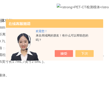
模体
功能
m，13mm，17mm，22mm和28mm）。
欢迎您！
离7.0cm。
来自局域网的朋友！有什么可以帮助您的
吗？
.7L。
外径5.1cm,长18.0cm。
,圆柱内径4cm,圆柱内高8.2cm,圆柱外高12.0cm,圆柱中空体积408mL)。
寸长1.7mL,7英寸2.5mL )。
。
液体。
。