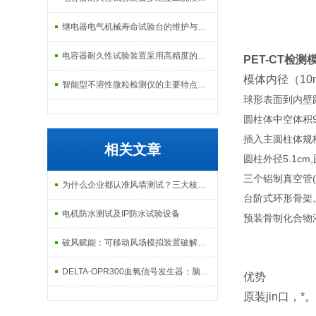
继电器电气机械寿命试验台的维护与校准方式
电容器耐久性试验装置采用高精度的温度控制系统
PET-CT检测
模体内径（10m
智能型不溶性微粒检测仪的主要特点及基本工作流程介绍
球形表面到内壁距
圆柱体中空体积9
插入主圆柱体规格：
相关文章
圆柱外径5.1cm
三个铝制真空管(5英
为什么企业都认准风墙测试？三大核心优势无可的替代
台阶式环形骨架
电机防水测试及IP防水试验设备
预装骨制化合物
破风赋能：可移动风场模拟装置破解低空经济发展困局
DELTA-OPR300血氧信号发生器：脑机接口血氧模块精准测试设备
优势
原装jin口，*