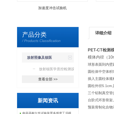
加速度冲击试验机
详细介绍
产品分类
/ Products Classification
PET-CT检测
模体内径（10m
放射照像及核医
球形表面到内壁距
学质控检测
放射核医学质控检测设备
圆柱体中空体积9
插入主圆柱体规格：
查看全部 >>
圆柱外径5.1cm
三个铝制真空管(5英
新闻资讯
台阶式环形骨架
预装骨制化合物
电容器耐久性试验装置多维度工况模拟子系统分享