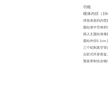
功能
模体内径（10m
球形表面到内壁距
圆柱体中空体积9
插入主圆柱体规格：
圆柱外径5.1cm
三个铝制真空管(5英
台阶式环形骨架
预装骨制化合物