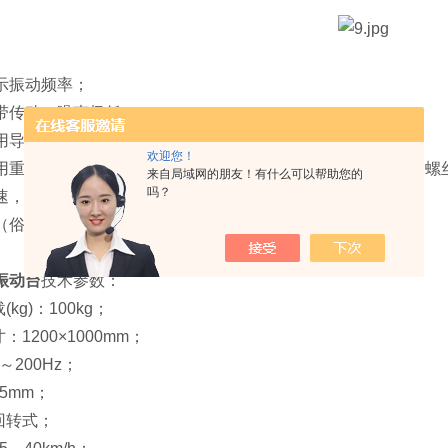
表显示振动频率；
带传动，噪声极低；
用导轨式，操作方便、安全；
欢迎您！
用重型槽钢配减振胶垫，安装方便，运行平稳，无需安装地脚螺
来自局域网的朋友！有什么可以帮助您的
吗？
速，运行平稳，负载能力强 ；
（俗称跑马式），符合欧美运输标准。
振动台
技术参数：
kg)：100kg；
：1200×1000mm；
～200Hz；
5mm；
回转式；