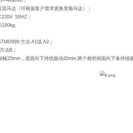
5—40km/h；
：直流马达（可根据客户需求更换变频马达）；
C220V 50HZ；
180kg。
MD999 方法 A1或 A2；
7中方法B；
幅25mm，底面向下持统振动20min.两个相邻例面向下各持续振动