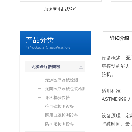
加速度冲击试验机
详细介绍
产品分类
/ Products Classification
设备概述：
医
境振动的能力
无源医疗器械检
验机。
测设备
无源医疗器械检测
无菌医疗器械包装检测设
适用标准:
备
牙科检验仪器
ASTMD999
护目镜检测设备
医用口罩检测设备
设备原理：定
持续时间、最
防护服检测设备