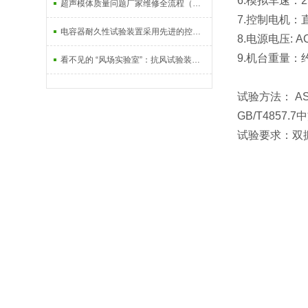
6.模拟车速：2
超声模体质量问题厂家维修全流程（新人实操版）
7.控制电机
电容器耐久性试验装置采用先进的控制系统和传感器技术
8.电源电压: A
9.机台重量：约
看不见的 “风场实验室”：抗风试验装置如何守护无人机飞行安全
试验方法： AST
GB/T4857.
试验要求：双振