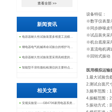
查看全部 >>
设备特征：
※数字仪
新闻资讯
※同步静噪皮
※试品装夹采
电容器耐久性试验装置多维度工况模拟子系统分享
※机台底座采
继电器电气机械寿命试验台的维护与校准方式
※直流电机调
※回转式振动
电容器耐久性试验装置采用高精度的温度控制系统
智能型不溶性微粒检测仪的主要特点及基本工作流程介绍
医用模拟运输
1.最大试验负载(
2.测试台面尺寸
相关文章
3.频率范围：1
4.振幅范围：2
​安规实验室——GB4706家用电器系类标准中配件及耗材清单（之二）
5.振动方式：