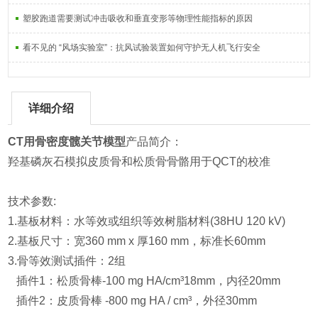
塑胶跑道需要测试冲击吸收和垂直变形等物理性能指标的原因
看不见的 “风场实验室”：抗风试验装置如何守护无人机飞行安全
详细介绍
CT用骨密度髋关节模型
产品简介：
羟基磷灰石模拟皮质骨和松质骨骨骼用于QCT的校准
技术参数:
1.基板材料：水等效或组织等效树脂材料(38HU 120 kV)
2.基板尺寸：宽360 mm x 厚160 mm，标准长60mm
3.骨等效测试插件：2组
插件1：松质骨棒-100 mg HA/cm³18mm，内径20mm
插件2：皮质骨棒 -800 mg HA / cm³，外径30mm