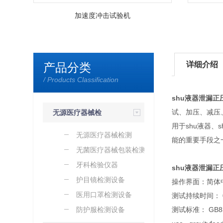
加速度冲击试验机
详细介绍
产品分类
/ Products Classification
shu液器泄漏正
试、加压、减压
无源医疗器械检
用于shu液器、
测设备
无源医疗器械检测
能的重要手段之
无菌医疗器械包装检测设
备
牙科检验仪器
shu液器泄漏正
护目镜检测设备
操作界面：简体
医用口罩检测设备
测试持续时间： 0.
防护服检测设备
测试标准： GB8368 