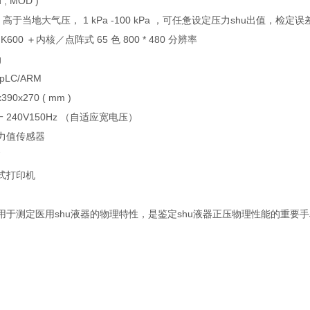
d , MOD )
高于当地大气压， 1 kPa -100 kPa ，可任惫设定压力shu出值，检定误
K600 ＋内核／点阵式 65 色 800 * 480 分辨率
g
LC/ARM
90x270 ( mm )
一 240V150Hz （自适应宽电压）
力值传感器
W
式打印机
用于测定医用shu液器的物理特性，是鉴定shu液器正压物理性能的重要