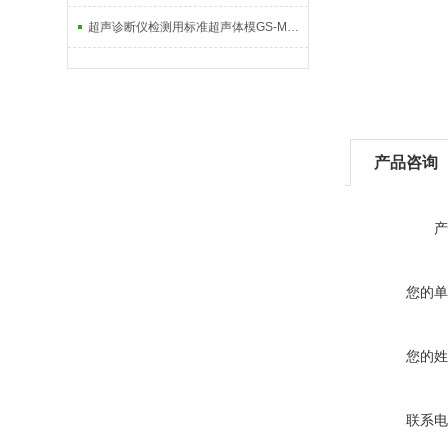
超声诊断仪检测用标准超声体模GS-MT3024：通用B超检定的“全能基准尺”
产品咨询
产
您的单
您的姓
联系电