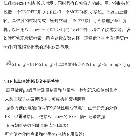
低)和freeze (冻结)模式指示，同时具有自动背光功能。用户控制按钮
包括一个ON/OFF(开/关)按钮和一个MODE(模式)按钮。仪器由重量
轻、高强度的材料制成，密封防潮。RS-232接口可直接连接至计算
机，以应用Windows ® (451EXL)的Excel插件，增强了仪器功能。该
软件可实现数据检索、用户参数参数选择，还提供了带声音(需要声
卡)和可视报警指示的虚拟仪器显示。
451P
电离辐射测试仪
主要特性
· 高灵敏度μR级同时测量剂量和剂量率，并能记录峰值剂量率
·人类工程学抗疲劳把手，可更换护套和腕带
· 操作方便的电池门(两节9伏碱性电池供电)，位于底壳的外侧
·RS-232通讯接口，连接Windows的 Excel 插件记录数据
· 具有剂量等效的能量响应(SI单位)
·可方便净化的肩带和把手(核电站专用仪器)