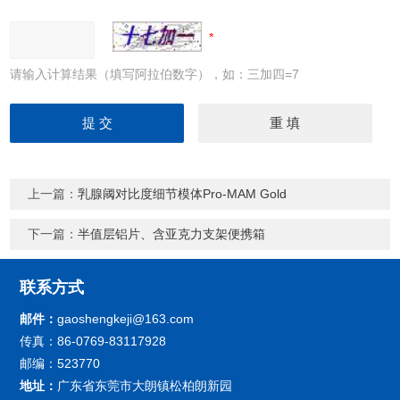
请输入计算结果（填写阿拉伯数字），如：三加四=7
上一篇：
乳腺阈对比度细节模体Pro-MAM Gold
下一篇：
半值层铝片、含亚克力支架便携箱
联系方式
邮件：
gaoshengkeji@163.com
传真：86-0769-83117928
邮编：523770
地址：
广东省东莞市大朗镇松柏朗新园