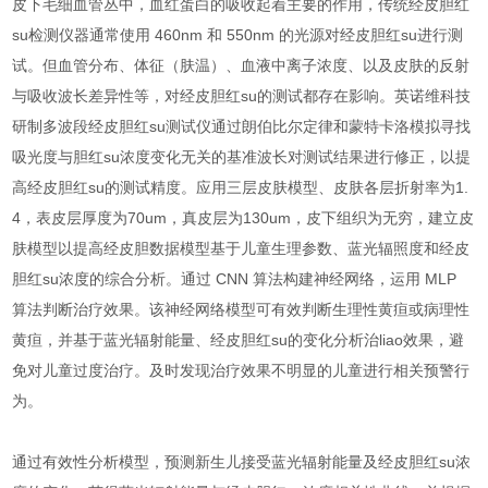
皮下毛细血管丛中，血红蛋白的吸收起着主要的作用，传统经皮胆红
su检测仪器通常使用 460nm 和 550nm 的光源对经皮胆红su进行测
试。但血管分布、体征（肤温）、血液中离子浓度、以及皮肤的反射
与吸收波长差异性等，对经皮胆红su的测试都存在影响。英诺维科技
研制多波段经皮胆红su测试仪通过朗伯比尔定律和蒙特卡洛模拟寻找
吸光度与胆红su浓度变化无关的基准波长对测试结果进行修正，以提
高经皮胆红su的测试精度。应用三层皮肤模型、皮肤各层折射率为1.
4，表皮层厚度为70um，真皮层为130um，皮下组织为无穷，建立皮
肤模型以提高经皮胆数据模型基于儿童生理参数、蓝光辐照度和经皮
胆红su浓度的综合分析。通过 CNN 算法构建神经网络，运用 MLP
算法判断治疗效果。该神经网络模型可有效判断生理性黄疸或病理性
黄疸，并基于蓝光辐射能量、经皮胆红su的变化分析治liao效果，避
免对儿童过度治疗。及时发现治疗效果不明显的儿童进行相关预警行
为。
通过有效性分析模型，预测新生儿接受蓝光辐射能量及经皮胆红su浓