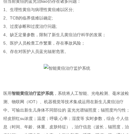
但当前黄疸的蓝光治liao仍存在诸多问题：
1、生理性黄疸与病理性黄疸难以区分;
2、TCB的临界值难以确定;
3、过度诊断和过度治疗问题;
4、缺乏定量参数，限制了新生儿黄疸治疗科学的发展；
5、医护人员检查工作繁重，存在事故风险；
6、存在对医护人员蓝光辐射危害。
医用
智能黄疸治疗监护系统
，系统将人工智能、光电检测、毫米波检
测、物联网（IOT）、机器视觉等技术集成运用在新生儿黄疸治疗
中。可输出新生儿身体不同部位的 蓝光光谱辐照度；辐照度均匀性；
经皮胆红su浓度；温度；呼吸;心率；湿度等 实时参数，综合 个人信
息（时间、年龄、体重、皮肤特征），治疗信息（波长，辐照度，治