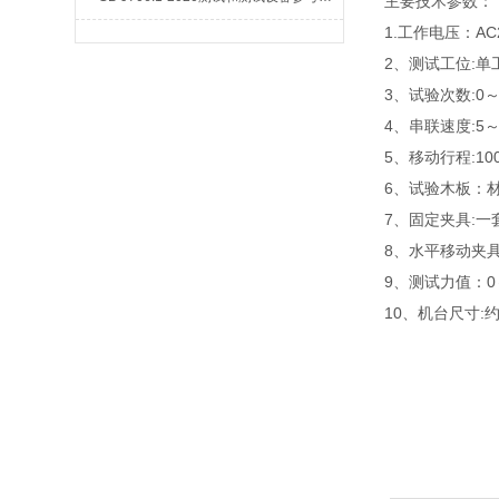
主要技术参数：
1.工作电压：AC2
2、测试工位:单
3、试验次数:0～
4、串联速度:5～
5、移动行程:10
6、试验木板：材质
7、固定夹具:一
8、水平移动夹具
9、测试力值：0
10、机台尺寸:约1