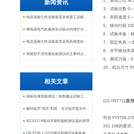
2、测试工位:单
新闻资讯
3、试验次数:0～
4、串联速度:5～
电容器耐久性试验装置多维度工况模拟子系统分享
5、移动行程:10
继电器电气机械寿命试验台的维护与校准方式
6、试验木板：材质
电容器耐久性试验装置采用高精度的温度控制系统
7、固定夹具:一
8、水平移动夹具
智能型不溶性微粒检测仪的主要特点及基本工作流程介绍
9、测试力值：0
10、机台尺寸:约1
相关文章
国标合规智能测试｜粗鲁搬运试验工装，筑牢移动医疗器械机械安全防线
GS-YRT711
医
解码低空“闯关”利器：专访低空复杂环境模拟试验装置实验室负责人
符合YY9706
IEC63174电动牙刷性能检测仪器的原理
201.108的要求
GB 9706.1-2020测试和测试设备参考清单