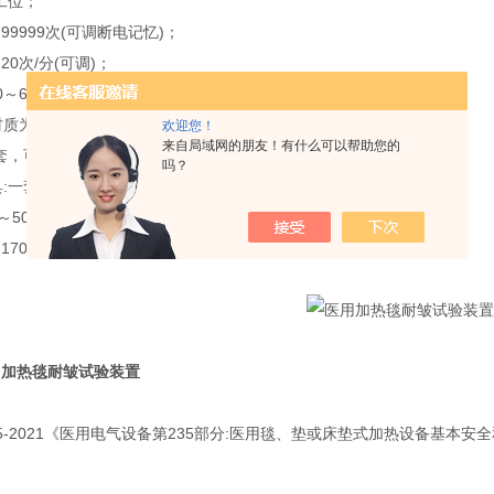
工位；
99999次(可调断电记忆)；
20次/分(可调)；
0～600mm(可调)；
为实木，尺寸1000mm*1000mm*厚20mm；
欢迎您！
来自局域网的朋友！有什么可以帮助您的
套，可调式，宽度 600mm
吗？
:一套，可调式，宽度 600mm
～500N；
700x1200x1500mm
用加热毯耐皱试验装置
.235-2021《医用电气设备第235部分:医用毯、垫或床垫式加热设备基本安全
。