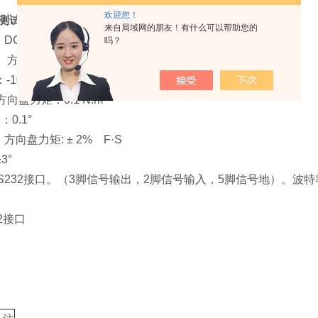
欢迎您！
测试仪
技术性能指标
来自局域网的朋友！有什么可以帮助您的
DC 9.6V (高容量镍氢电池8节)。
吗？
 方向盘力矩：（-200～ +200）N.m
080°～ +1080°
方向盘力矩：0.1 N.m
0.1°
方向盘力矩: ± 2% F·S
3°
RS232接口。（3脚信号输出，2脚信号输入，5脚信号地）。波特
2接口