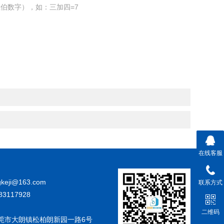
伯数字），如：三加四=7
在线客服
gkeji@163.com
联系方式
83117928
二维码
莞市大朗镇松柏朗新园一路6号