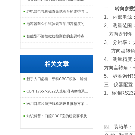
二、
转向参数
继电器电气机械寿命试验台的维护与校准方式
1、 内部电源：
电容器耐久性试验装置采用高精度的温度控制系统
2、 测量范围：
方向盘转角：-1
智能型不溶性微粒检测仪的主要特点及基本工作流程介绍
3、 分辨率： 
方向盘转角：
4、 测量精度：
相关文章
方向盘转角：±
5、 标准9针
新手入门必看｜牙科CBCT模体，解锁口腔影像实操的关键工具
三、仪器配置
GB/T 17657-2022人造板滑动摩擦系数测试仪的原理
1、标准RS23
医用口罩和防护服检测设备推荐方案及配置清单
知识科普：口腔CBCT室的建设要求及性能模体
四、装箱单：