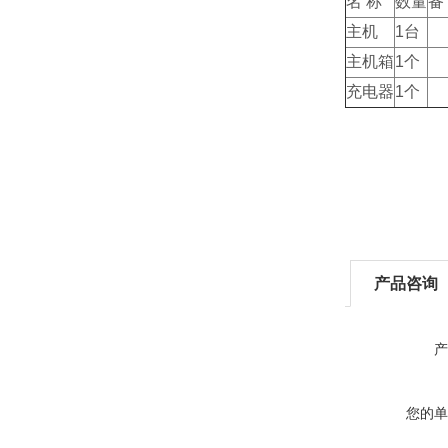
名 称
数量
备
主机
1台
主机箱
1个
充电器
1个
产品咨询
产
您的单