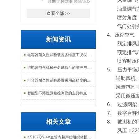
风量调节范围：4
器
其他非标定制类测试仪器
油量调节范围：
查看全部 >>
喷射角度：3
气门处射头通
4、压缩空气
新闻资讯
额定排风量：0
额定排气压力
电容器耐久性试验装置多维度工况模拟子系统分享
喷雾时压缩空气
继电器电气机械寿命试验台的维护与校准方式
5、 压力平衡
辅助风机：电
电容器耐久性试验装置采用高精度的温度控制系统
风量范围：300
智能型不溶性微粒检测仪的主要特点及基本工作流程介绍
采用微压差计
6、 过滤网架：
7、 数字台秤量
相关文章
8、 被测机的型
风压：320～
KS107QN-4A血管内超声仿组织体模，B型超声诊断设备腔内扫查检测装置