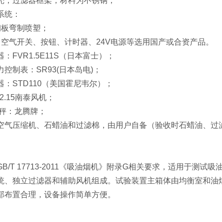
壳，过滤器框架，材料为不锈钢；
系统：
钢板弯制喷塑；
：空气开关、按钮、计时器、24V电源等选用国产或合资产品。
：FVR1.5E11S（日本富士）；
控制表：SR93(日本岛电)；
：STD110（美国霍尼韦尔）；
2.15南泰风机；
台秤：龙腾牌；
空气压缩机、石蜡油和过滤棉，由用户自备（验收时石蜡油、过
GB/T 17713-2011《吸油烟机》附录G相关要求，适用于
统、独立过滤器和辅助风机组成。试验装置主箱体由均衡室和油
部布置合理，设备操作简单方便。