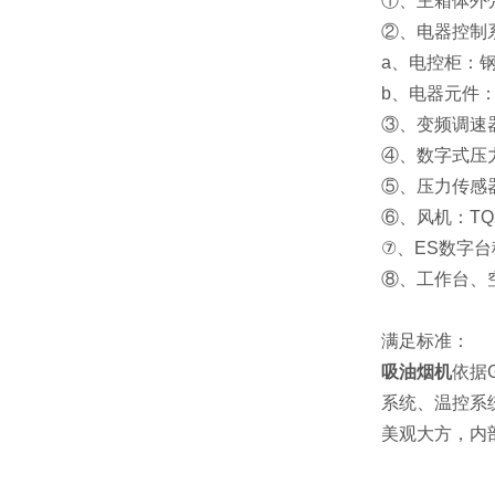
①、主箱体外
②、电器控制
a、电控柜：
b、电器元件
③、变频调速器
④、数字式压力
⑤、压力传感器
⑥、风机：TQ
⑦、ES数字
⑧、工作台、
满足标准：
吸油烟机
依据
系统、温控系
美观大方，内