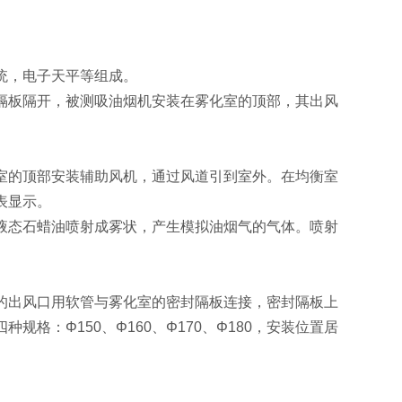
统，电子天平等组成。
隔板隔开，被测吸油烟机安装在雾化室的顶部，其出风
室的顶部安装辅助风机，通过风道引到室外。在均衡室
表显示。
液态石蜡油喷射成雾状，产生模拟油烟气的气体。喷射
的出风口用软管与雾化室的密封隔板连接，密封隔板上
格：Φ150、Φ160、Φ170、Φ180，安装位置居