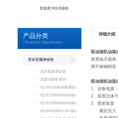
加速度冲击试验机
详细介绍
产品分类
/ Products Classification
吸油烟机
油脂
装置由主箱体
安全安规寿命性
用不锈钢制造
能检测设备
洗衣机检测设备
负载试验柜系列
吸油烟机
油脂
IEC60335标准检测设备
1、设备电源：A
IEC62368和60950标准仪
2、装置总体尺寸
器
IEC62368和60065标准仪
3、喷射装置
额定压力：0.
器
IEC60598和61347标准仪