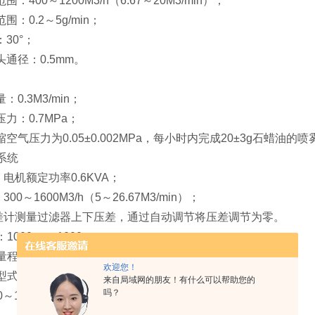
00～1200M3/h（6.67～20M3/min）；
0.2～5g/min；
0°；
径：0.5mm。
.3M3/min；
：0.7MPa；
压力为0.05±0.002MPa，每小时内完成20±3g石蜡油的
系统
机额定功率0.6KVA；
～1600M3/h（5～26.67M3/min）；
测量过滤器上下压差，通过自动调节将压差调节为零。
1000mm×1000mm；
程：0～30kg 精度：±0.1g；
欢迎您！
式为外排式，风量为7-20 M3/h；
来自局域网的朋友！有什么可以帮助您的
吗？
1600Pa。