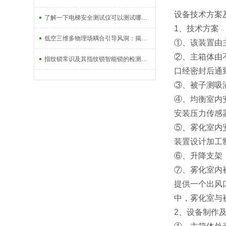
设备技术方案
了解一下电梯安全测试仪可以测试哪些安全部件
1、技术方案
低空三维多物理场耦合引导风洞：揭开城市空域飞行的奥秘
①、该装置由
②、主箱体由
指纹锁常识及其指纹锁智能锁的检测设备
口经密封后通
③、被子测吸油烟
④、均衡室内
安装压力传感
⑤、雾化室内
装置设计加工
⑥、升降支架
⑦、雾化室内
提供一个出风口
中，雾化室与
2、设备制作