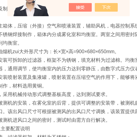
及制作：
主箱体，压缩（外接）空气和喷液装置，辅助风机，电器控制系
不锈钢焊接制作，箱体内分成雾化室和均衡室。两室之间用密封
到均衡室。
机zui大外形尺寸为：长×宽×高=900×680×650mm。
安装可拆卸的过滤器，框架不为锈钢，填充材料为过滤棉。均衡
器，通用调节，使均衡室内的压力达到零静压，由数字式压力仪
安装喷射装置及集液罐，喷射装置在压缩空气的作用下，能够将
制作，材料选用黄铜。
，采用机械传动形式调整基板高度，达到测试要求。
被测机的安装，在雾化室的后背，提供可调整的安装带，被测机
。该出风口尺寸可根据被测风的出风口尺寸调换，该装置提供四种规
被测机进风口之间的密封，测试时由需方自行解决。
及主要配置说明