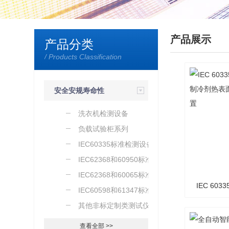
产品展示
产品分类
/ Products Classification
安全安规寿命性
能检测设备
洗衣机检测设备
负载试验柜系列
IEC60335标准检测设备
IEC62368和60950标准仪
器
IEC62368和60065标准仪
IEC 6033
器
IEC60598和61347标准仪
器
其他非标定制类测试仪器
制冷剂热
查看全部 >>