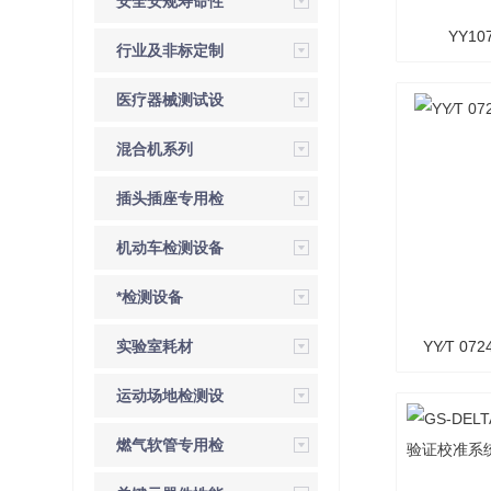
安全安规寿命性
YY10
能检测设备
行业及非标定制
DELTA1
检测设备
医疗器械测试设
备
混合机系列
插头插座专用检
验设备
机动车检测设备
*检测设备
实验室耗材
YY∕T 07
运动场地检测设
备
燃气软管专用检
测仪器