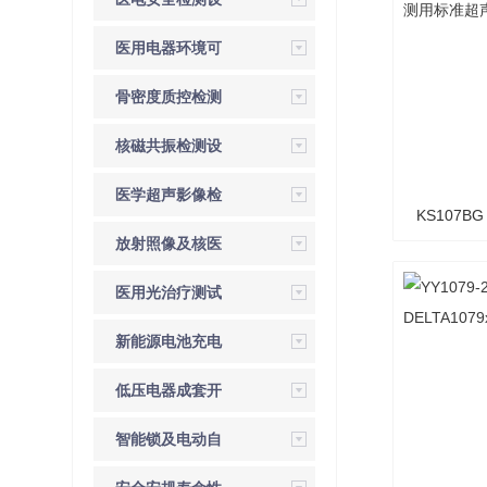
备
医用电器环境可
靠性检测
骨密度质控检测
设备
核磁共振检测设
备
医学超声影像检
KS107B
测设备
放射照像及核医
测用
学质控检测
医用光治疗测试
系统
新能源电池充电
桩检测设备
低压电器成套开
关检测设备
智能锁及电动自
行车检测