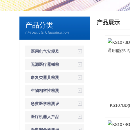
产品展示
产品分类
/ Products Classification
医用电气安规及
EMC检测
无源医疗器械检
测设备
康复类器具检测
设备
生物相容性检测
设备
急救医学检测设
KS107BD
备
医疗机器人产品
通用
检测设备
医电安全检测设