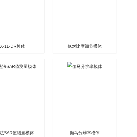
X-11-DR模体
低对比度细节模体
法SAR值测量模体
伽马分辨率模体