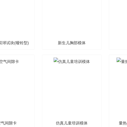
双球试块(哑铃型)
新生儿胸部模体
空气间隙卡
仿真儿童培训模体
量热