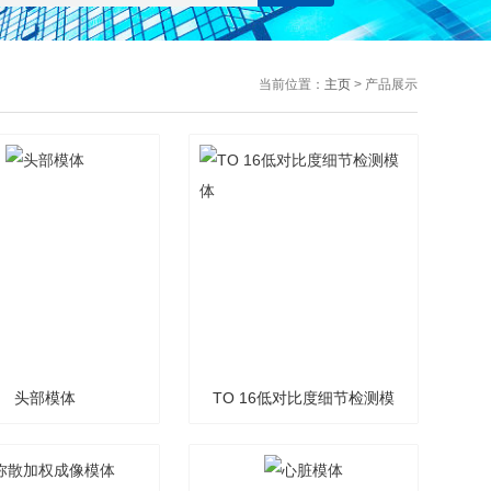
当前位置：
主页
> 产品展示
头部模体
TO 16低对比度细节检测模
体