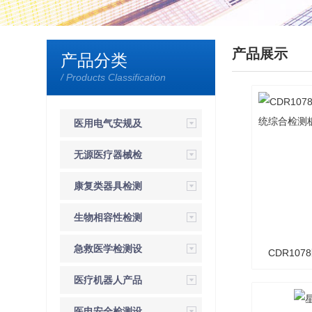
产品展示
产品分类
/ Products Classification
医用电气安规及
EMC检测
无源医疗器械检
测设备
康复类器具检测
设备
生物相容性检测
设备
急救医学检测设
CDR10
备
医疗机器人产品
统
检测设备
医电安全检测设