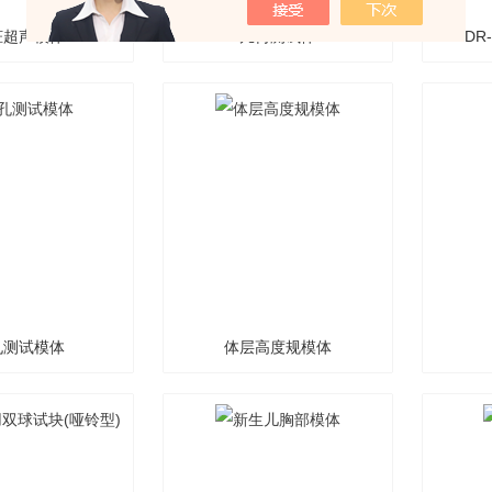
脏超声模体
几何测试体
CRD
孔测试模体
体层高度规模体