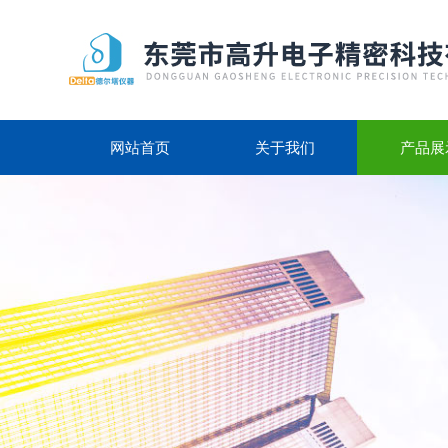
网站首页
关于我们
产品展