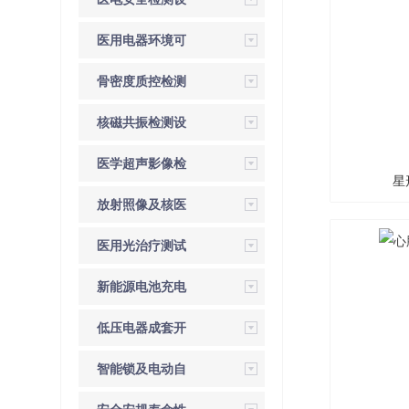
备
医用电器环境可
靠性检测
骨密度质控检测
设备
核磁共振检测设
备
医学超声影像检
星
测设备
放射照像及核医
学质控检测
医用光治疗测试
系统
新能源电池充电
桩检测设备
低压电器成套开
关检测设备
智能锁及电动自
行车检测