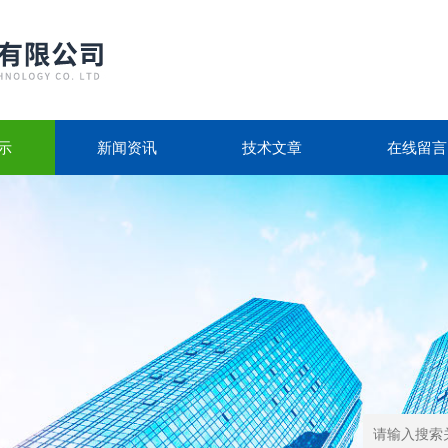
示
新闻资讯
技术文章
在线留言