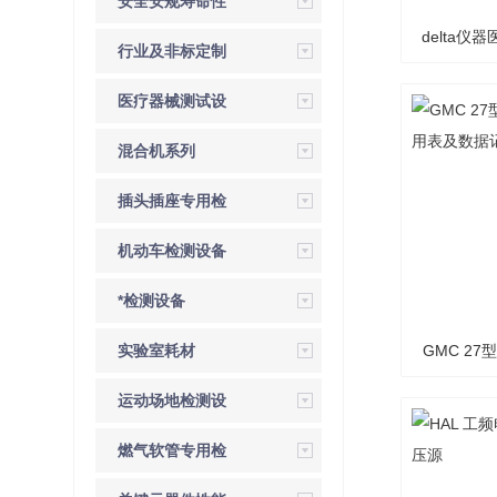
安全安规寿命性
delta
能检测设备
行业及非标定制
正
检测设备
医疗器械测试设
备
混合机系列
插头插座专用检
验设备
机动车检测设备
*检测设备
实验室耗材
GMC 2
运动场地检测设
用表
备
燃气软管专用检
测仪器