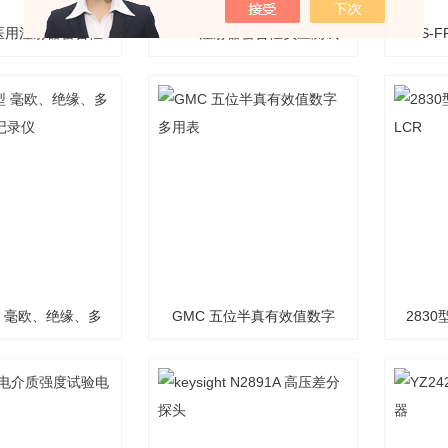
仪器医用注射器密合性
delta注射器密合性负压测试
GS-
压测试仪
仪
冷
7型 毫欧、绝缘、多
GMC 五位半真有效值数字
283
及数据记录仪
多用表