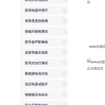
备
医用电器环境可
靠性检测
骨密度质控检测
设备
核磁共振检测设
备
医学超声影像检
delta
测设备
放射照像及核医
学质控检测
医用光治疗测试
系统
新能源电池充电
桩检测设备
低压电器成套开
关检测设备
智能锁及电动自
行车检测