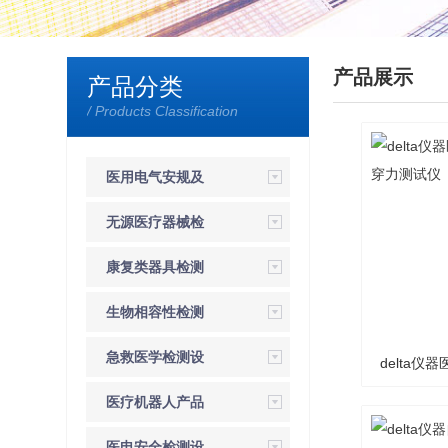
产品展示
产品分类
/ Products Classification
医用电气安规及
EMC检测
无源医疗器械检
测设备
康复类器具检测
设备
生物相容性检测
设备
急救医学检测设
delta
备
医疗机器人产品
穿
检测设备
医电安全检测设