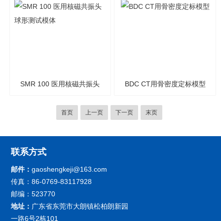
SMR 100 医用核磁共振头
BDC CT用骨密度定标模型
球形测试模体
首页
上一页
下一页
末页
联系方式
邮件：
gaoshengkeji@163.com
传真：86-0769-83117928
邮编：523770
地址：
广东省东莞市大朗镇松柏朗新园
一路6号2栋101